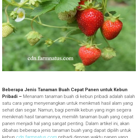
Beberapa Jenis Tanaman Buah Cepat Panen untuk Kebun
Pribadi –
Menanam tanaman buah di kebun pribadi adalah salah
satu cara yang menyenangkan untuk menikmati hasil alam yang
sehat dan segar. Namun, bagi pemilik kebun yang ingin segera
menikmati hasil tanamannya, memilih tanaman buah yang cepat
panen menjadi hal yang sangat penting. Dalam artikel ini, akan
dibahas beberapa jenis tanaman buah yang dapat dipilih untuk
kebun
cdn.farmnatus.com
pribadi dengan waktu panen yang