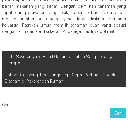
juga dapat menambah keindahan kebun dan menyediakan
bahan makanan yang sehat. Dengan pemilihan tanaman yang
tepat dan perawatan yang baik, kebun pribadi Anda dapat
menjadi sumber buah segar yang dapat dinikmati bersama
keluarga. Pastikan untuk memilih tanaman buah yang sesuai
dengan iklim dan kondisi kebun Anda agar hasilnya optimal.
←
11 Sayuran yang Bisa Ditanam di Lahan Sempit dengan
Hidroponik
Pohon Buah yang Tidak Tinggi tapi Cepat Berbuah, Cocok
Ditanam di Pekarangan Rumah
→
Cari
Cari