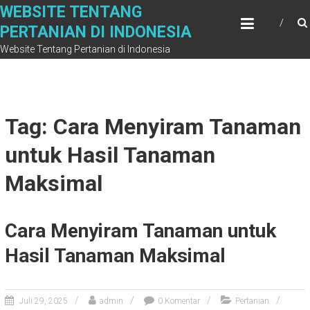
Skip
WEBSITE TENTANG
to
PERTANIAN DI INDONESIA
content
Website Tentang Pertanian di Indonesia
Tag: Cara Menyiram Tanaman
untuk Hasil Tanaman
Maksimal
Cara Menyiram Tanaman untuk
Hasil Tanaman Maksimal
Juli 29, 2025
admin
0 Komentar
Pertanian