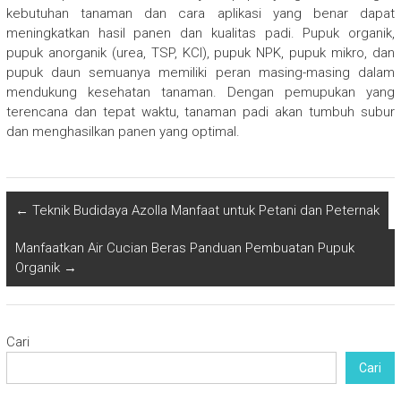
kebutuhan tanaman dan cara aplikasi yang benar dapat
meningkatkan hasil panen dan kualitas padi. Pupuk organik,
pupuk anorganik (urea, TSP, KCl), pupuk NPK, pupuk mikro, dan
pupuk daun semuanya memiliki peran masing-masing dalam
mendukung kesehatan tanaman. Dengan pemupukan yang
terencana dan tepat waktu, tanaman padi akan tumbuh subur
dan menghasilkan panen yang optimal.
←
Teknik Budidaya Azolla Manfaat untuk Petani dan Peternak
Manfaatkan Air Cucian Beras Panduan Pembuatan Pupuk
Organik
→
Cari
Cari