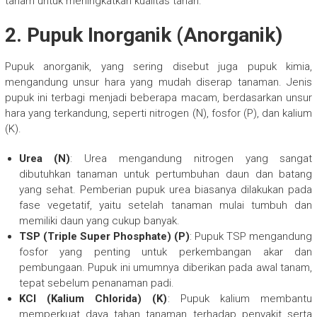
tanam untuk meningkatkan kualitas tanah.
2.
Pupuk Inorganik (Anorganik)
Pupuk anorganik, yang sering disebut juga pupuk kimia,
mengandung unsur hara yang mudah diserap tanaman. Jenis
pupuk ini terbagi menjadi beberapa macam, berdasarkan unsur
hara yang terkandung, seperti nitrogen (N), fosfor (P), dan kalium
(K).
Urea (N)
: Urea mengandung nitrogen yang sangat
dibutuhkan tanaman untuk pertumbuhan daun dan batang
yang sehat. Pemberian pupuk urea biasanya dilakukan pada
fase vegetatif, yaitu setelah tanaman mulai tumbuh dan
memiliki daun yang cukup banyak.
TSP (Triple Super Phosphate) (P)
: Pupuk TSP mengandung
fosfor yang penting untuk perkembangan akar dan
pembungaan. Pupuk ini umumnya diberikan pada awal tanam,
tepat sebelum penanaman padi.
KCl (Kalium Chlorida) (K)
: Pupuk kalium membantu
memperkuat daya tahan tanaman terhadap penyakit serta